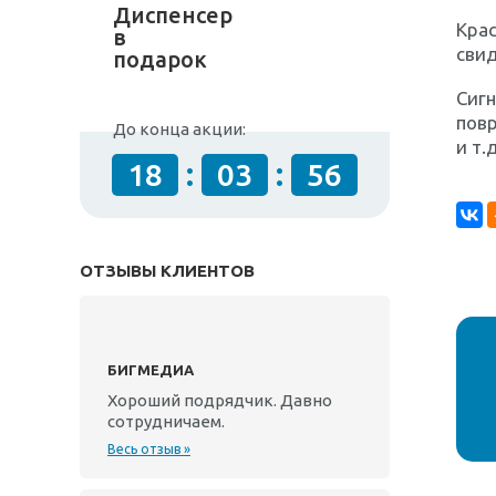
Диспенсер
Крас
в
сви
подарок
Сигн
повр
До конца акции:
и т.д
:
:
18
03
55
ОТЗЫВЫ КЛИЕНТОВ
БИГМЕДИА
Хороший подрядчик. Давно
сотрудничаем.
Весь отзыв »