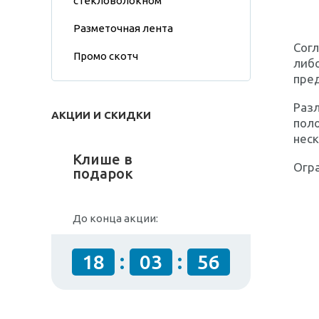
стекловолокном
Разметочная лента
Согл
Промо скотч
либ
пре
Раз
АКЦИИ И СКИДКИ
поло
неск
Клише в
Огр
подарок
До конца акции:
:
:
18
03
55