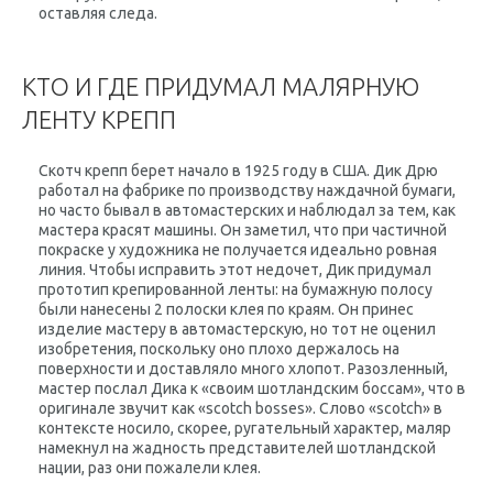
оставляя следа.
КТО И ГДЕ ПРИДУМАЛ МАЛЯРНУЮ
ЛЕНТУ КРЕПП
Скотч крепп берет начало в 1925 году в США. Дик Дрю
работал на фабрике по производству наждачной бумаги,
но часто бывал в автомастерских и наблюдал за тем, как
мастера красят машины. Он заметил, что при частичной
покраске у художника не получается идеально ровная
линия. Чтобы исправить этот недочет, Дик придумал
прототип крепированной ленты: на бумажную полосу
были нанесены 2 полоски клея по краям. Он принес
изделие мастеру в автомастерскую, но тот не оценил
изобретения, поскольку оно плохо держалось на
поверхности и доставляло много хлопот. Разозленный,
мастер послал Дика к «своим шотландским боссам», что в
оригинале звучит как «scotch bosses». Слово «scotch» в
контексте носило, скорее, ругательный характер, маляр
намекнул на жадность представителей шотландской
нации, раз они пожалели клея.