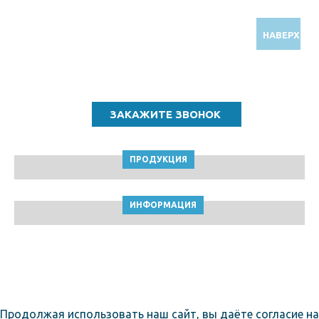
НАВЕРХ
Звоните по бесплатному номеру
8 (800) 5000 964
ПРОДУКЦИЯ
ИНФОРМАЦИЯ
ТПК Клейкие ленты © Улан-Удэ, 2010-2026
Пользовательское соглашение
Продолжая использовать наш сайт, вы даёте согласие на