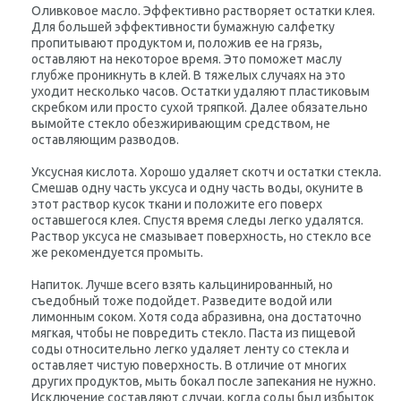
Оливковое масло. Эффективно растворяет остатки клея.
Для большей эффективности бумажную салфетку
пропитывают продуктом и, положив ее на грязь,
оставляют на некоторое время. Это поможет маслу
глубже проникнуть в клей. В тяжелых случаях на это
уходит несколько часов. Остатки удаляют пластиковым
скребком или просто сухой тряпкой. Далее обязательно
вымойте стекло обезжиривающим средством, не
оставляющим разводов.
Уксусная кислота. Хорошо удаляет скотч и остатки стекла.
Смешав одну часть уксуса и одну часть воды, окуните в
этот раствор кусок ткани и положите его поверх
оставшегося клея. Спустя время следы легко удалятся.
Раствор уксуса не смазывает поверхность, но стекло все
же рекомендуется промыть.
Напиток. Лучше всего взять кальцинированный, но
съедобный тоже подойдет. Разведите водой или
лимонным соком. Хотя сода абразивна, она достаточно
мягкая, чтобы не повредить стекло. Паста из пищевой
соды относительно легко удаляет ленту со стекла и
оставляет чистую поверхность. В отличие от многих
других продуктов, мыть бокал после запекания не нужно.
Исключение составляют случаи, когда соды был избыток