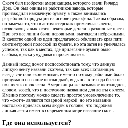
Скотч был изобретен американцем, которого звали Ричард
Дрю. Он был одним из работников завода, которые
производили наждачную бумагу, а также занимались
разработкой продукции на основе целлофана. Таким образом,
он замечал то, что в автомастерских применялась лента,
позволяющая выкрасить некоторые детали в различные цвета.
При это все линии были неровными, выглядели небрежными.
В качестве одной из идеи предлагалось обклеивать края пяти
сантиметровой полоской из бумаги, но эта затея не увенчалась
успехом, так как в местах, где прилегание бумаги было
слабым, краска умудрялась просачиваться.
Данный исход помог поспособствовать тому, что данную
липкую ленту назвали скотчем, так как всех шотландцев
всегда считали экономными, именно поэтому рабочими было
придумано название шотландкой, ведь она в те года была не
полностью проклеена. Американцы же называют шотландцев,
словом, scotch, что и послужило названием для ленты с клеем.
Именно поэтому можно сделать простое умозаключение то,
что «скотч» является товарной маркой, но это название
настолько приелась всем людям в головы, что подобная
липкая лента имеет в современном мире название скотч.
Где она используется?